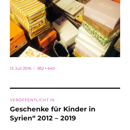
Veröffentlicht
Originalgröße
12. Juli 2016
852 × 640
am
Beitragsnavigation
VERÖFFENTLICHT IN
Geschenke für Kinder in
Syrien“ 2012 – 2019