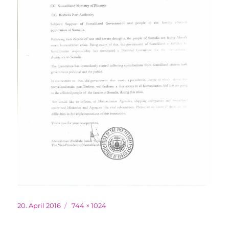
Veröffentlicht
Originalgröße
20. April 2016
744 × 1024
am