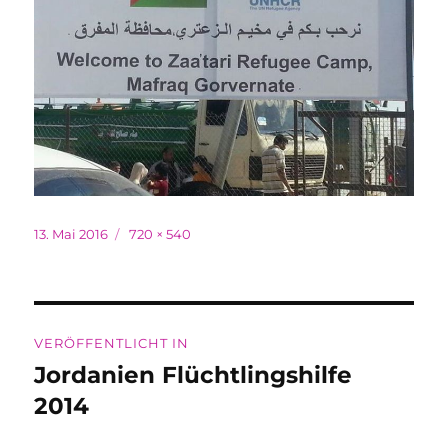
Veröffentlicht
Originalgröße
13. Mai 2016
720 × 540
am
Beitragsnavigation
VERÖFFENTLICHT IN
Jordanien Flüchtlingshilfe
2014