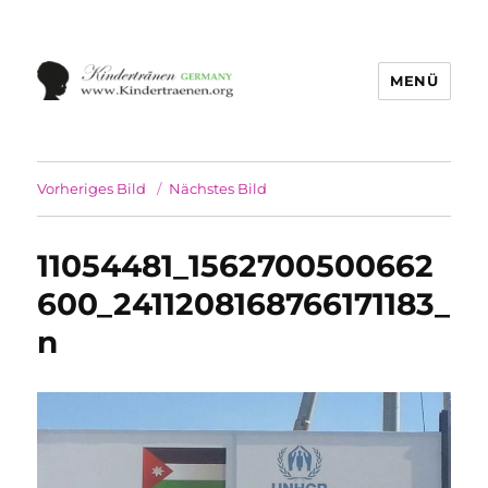
MENÜ
Vorheriges Bild
Nächstes Bild
11054481_1562700500662
600_2411208168766171183_
n