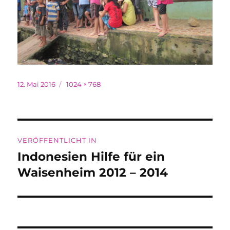
Veröffentlicht
Originalgröße
12. Mai 2016
1024 × 768
am
Beitragsnavigation
VERÖFFENTLICHT IN
Indonesien Hilfe für ein
Waisenheim 2012 – 2014