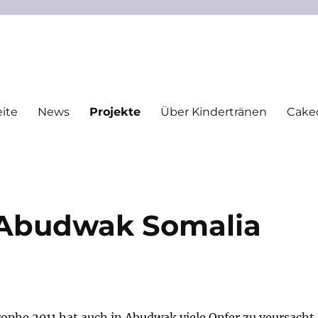
eite
News
Projekte
Über Kindertränen
Cake
r Abudwak Somalia
ophe 2011 hat auch in Abudwak viele Opfer zu veursacht.